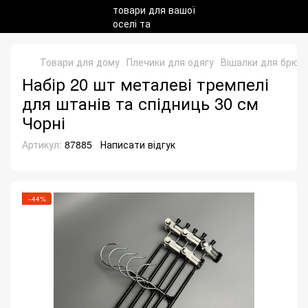
Товари для дому
Плечики для одягу
Вішалки для брюк 
Набір 20 шт металеві тремпелі
для штанів та спідниць 30 см
Чорні
Артикул:
87885
Написати відгук
−44%