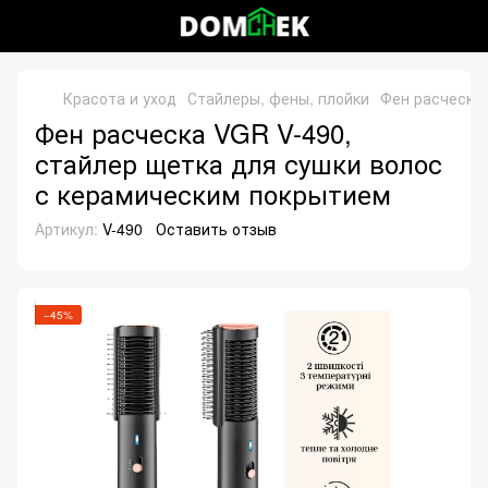
Красота и уход
Стайлеры, фены, плойки
Фен расческа 
Фен расческа VGR V-490,
стайлер щетка для сушки волос
с керамическим покрытием
Артикул:
V-490
Оставить отзыв
−45%