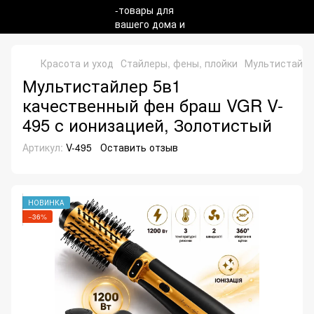
Красота и уход
Стайлеры, фены, плойки
Мультистайле
Мультистайлер 5в1
качественный фен браш VGR V-
495 с ионизацией, Золотистый
Артикул:
V-495
Оставить отзыв
НОВИНКА
−36%