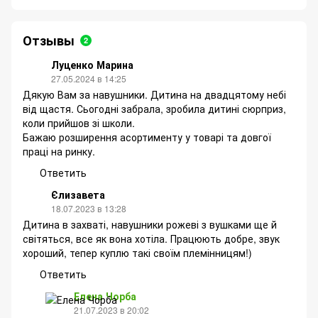
Отзывы
2
Луценко Марина
27.05.2024 в 14:25
Дякую Вам за навушники. Дитина на двадцятому небі
від щастя. Сьогодні забрала, зробила дитині сюрприз,
коли прийшов зі школи.
Бажаю розширення асортименту у товарі та довгої
праці на ринку.
Ответить
Єлизавета
18.07.2023 в 13:28
Дитина в захваті, навушники рожеві з вушками ще й
світяться, все як вона хотіла. Працюють добре, звук
хороший, тепер куплю такі своїм племінницям!)
Ответить
Елена Чорба
21.07.2023 в 20:02