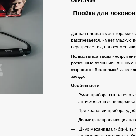
Описание
Плойка для локонов
Данная плойка имеет керамичес
разогревается, имеет гладкую п
перегревает их, нанося меньши
Пользоваться таким инструмент
роскошные волны или пышную ша
закрепите её капелькой лака ил
звезде.
Особенности
:
Ручка прибора выполнена из
антискользящую поверхнос
При хранении прибора удоб
Диаметр направляющих плой
Шнур механизма гибкий, вып
полимерного материала. Ви