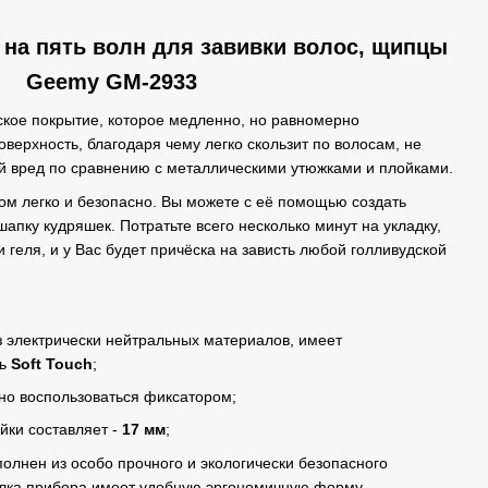
 на пять волн для завивки волос, щипцы
Geemy GM-2933
кое покрытие, которое медленно, но равномерно
оверхность, благодаря чему легко скользит по волосам, не
й вред по сравнению с металлическими утюжками и плойками.
ом легко и безопасно. Вы можете с её помощью создать
пку кудряшек. Потратьте всего несколько минут на укладку,
и геля, и у Вас будет причёска на зависть любой голливудской
 электрически нейтральных материалов, имеет
ть
Soft Touch
;
но воспользоваться фиксатором;
ки составляет -
17 мм
;
олнен из особо прочного и экологически безопасного
лка прибора имеет удобную эргономичную форму.