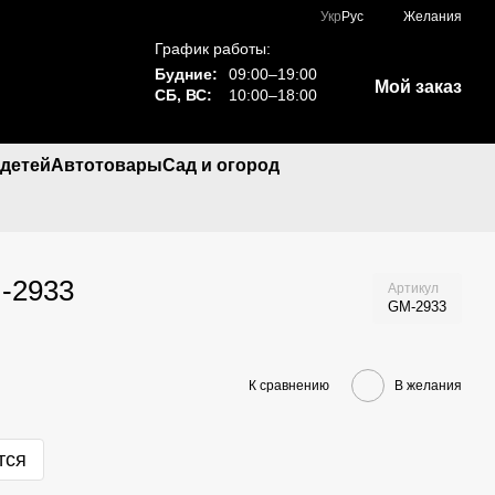
Укр
Рус
Желания
График работы:
Будние:
09:00–19:00
Мой заказ
СБ, ВС:
10:00–18:00
 детей
Автотовары
Сад и огород
M-2933
Артикул
GM-2933
К сравнению
В желания
тся