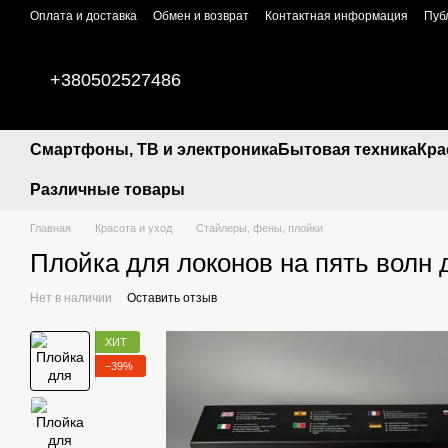
Перейти к основному контенту
Оплата и доставка
Обмен и возврат
Контактная информация
Пуб
+380502527486
Смартфоны, ТВ и электроника
Бытовая техника
Кра
Различные товары
Главная
Красота и уход
Стайлеры, фены, плойки
Плойка для локонов на пять волн
Нет в наличии
Оставить отзыв
ХИТ
−39%