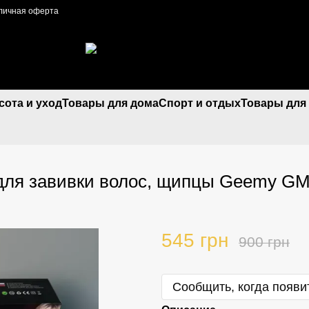
личная оферта
сота и уход
Товары для дома
Спорт и отдых
Товары для
 для завивки волос, щипцы Geemy G
545 грн
900 грн
Сообщить, когда появи