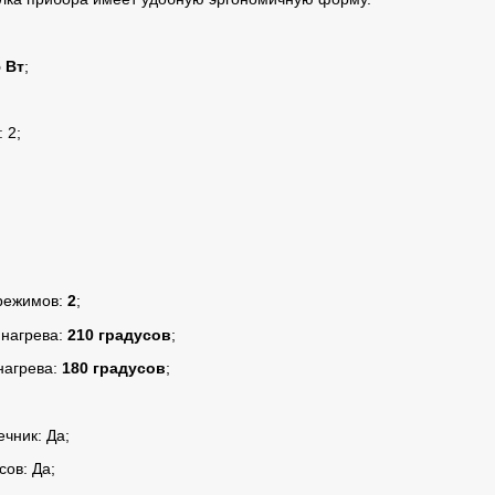
 Вт
;
 2;
 режимов:
2
;
 нагрева:
210 градусов
;
нагрева:
180 градусов
;
чник: Да;
сов: Да;