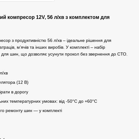
ий компресор 12V,
56 л/хв
з комплектом для
сор з продуктивністю 56 л/хв – ідеальне рішення для
раців, м’ячів та інших виробів. У комплекті – набір
р для шин, що дозволяє усунути прокол без звернення до СТО.
л/хв
лятора (12 В)
брати в дорогу
ьних температурних умовах: від -50°C до +60°C
ого ремонту шин — у комплекті