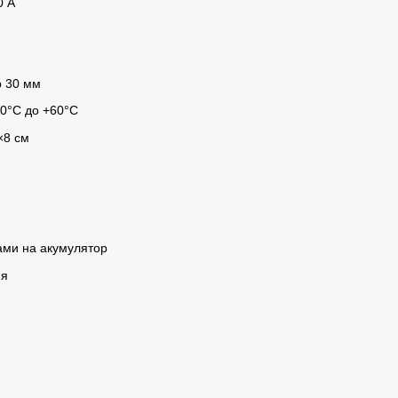
0 А
р 30 мм
50°C до +60°C
×8 см
ами на акумулятор
ня