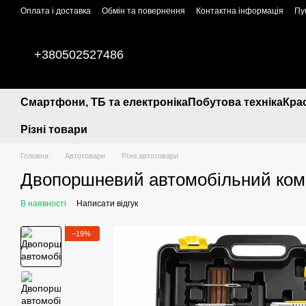
Перейти до основного контенту
Оплата і доставка
Обмін та повернення
Контактна інформація
Пу
+380502527486
Смартфони, ТБ та електроніка
Побутова техніка
Кра
Різні товари
Головна
Автотовари
Різні автотовари
Двопоршневий автомобільний компр
В наявності
Написати відгук
−19%