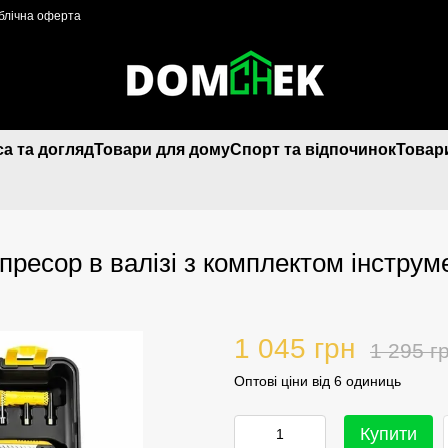
блічна оферта
са та догляд
Товари для дому
Спорт та відпочинок
Товари
есор в валізі з комплектом інструм
1 045 грн
1 295 г
Оптові ціни від 6 одиниць
Купити