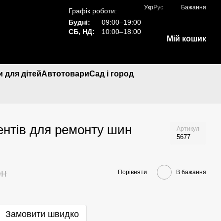
Укр
Рус
Бажання
Графік роботи:
Будні:
09:00–19:00
СБ, НД:
10:00–18:00
Мій кошик
 для дітей
Автотовари
Сад і город
ентів для ремонту шин
Артикул
5677
рн
Порівняти
В бажання
Замовити швидко