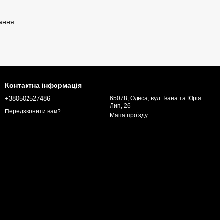
гання
Контактна інформація
+380502527486
65078, Одеса, вул. Івана та Юрія
Лип, 26
Передзвонити вам?
Мапа проїзду