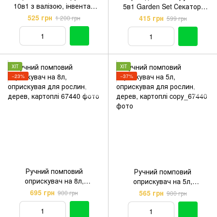
10в1 з валізою, інвентар
5в1 Garden Set Секатор,
для саду та городу в кейсі
Ножиці, Пилка, Ножівка
525 грн
415 грн
1 200 грн
599 грн
ХІТ
ХІТ
−23%
−37%
Ручний помповий
Ручний помповий
оприскувач на 8л,
оприскувач на 5л,
оприскувая для рослин,
оприскувая для рослин,
695 грн
565 грн
900 грн
900 грн
дерев, картоплі
дерев, картоплі