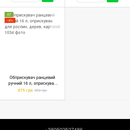
ХІТ
−8%
Обприскувач ранцевий
ручний 16 л, оприскувая
для рослин, дерев, картоплі
875 грн
950 грн
+380502527486