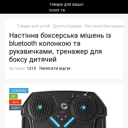
Товари для дітей
Дитячі Іграшки
Настінна боксерська 
Настінна боксерська мішень із
bluetooth колонкою та
рукавичками, тренажер для
боксу дитячий
Артикул:
1213
Написати відгук
НОВИНКА
ХІТ
−61%
ВІДЕО