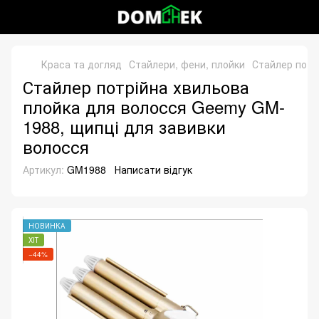
Краса та догляд
Стайлери, фени, плойки
Стайлер потр
Стайлер потрійна хвильова
плойка для волосся Geemy GM-
1988, щипці для завивки
волосся
Артикул:
GM1988
Написати відгук
НОВИНКА
ХІТ
−44%