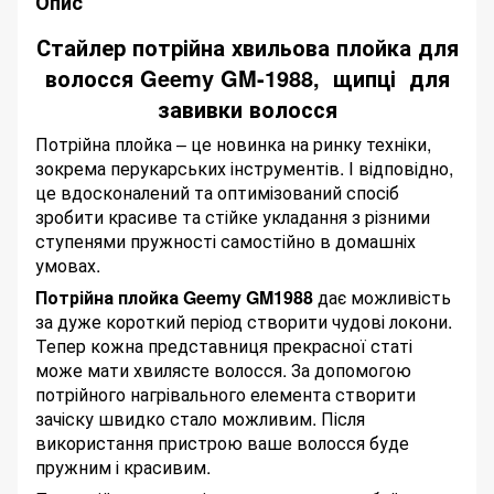
Опис
Стайлер потрійна хвильова плойка для
волосся Geemy GM-1988, щипці для
завивки волосся
Потрійна плойка – це новинка на ринку техніки,
зокрема перукарських інструментів. І відповідно,
це вдосконалений та оптимізований спосіб
зробити красиве та стійке укладання з різними
ступенями пружності самостійно в домашніх
умовах.
Потрійна плойка Geemy GM1988
дає можливість
за дуже короткий період створити чудові локони.
Тепер кожна представниця прекрасної статі
може мати хвилясте волосся. За допомогою
потрійного нагрівального елемента створити
зачіску швидко стало можливим. Після
використання пристрою ваше волосся буде
пружним і красивим.